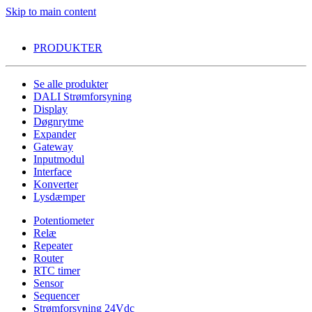
Skip to main content
PRODUKTER
Se alle produkter
DALI Strømforsyning
Display
Døgnrytme
Expander
Gateway
Inputmodul
Interface
Konverter
Lysdæmper
Potentiometer
Relæ
Repeater
Router
RTC timer
Sensor
Sequencer
Strømforsyning 24Vdc