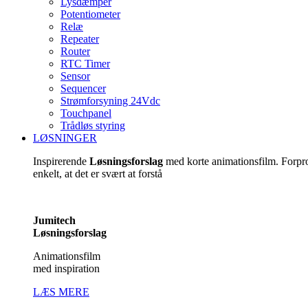
Lysdæmper
Potentiometer
Relæ
Repeater
Router
RTC Timer
Sensor
Sequencer
Strømforsyning 24Vdc
Touchpanel
Trådløs styring
LØSNINGER
Inspirerende
Løsningsforslag
med korte animationsfilm. Forp
enkelt, at det er svært at forstå
Jumitech
Løsningsforslag
Animationsfilm
med inspiration
LÆS MERE