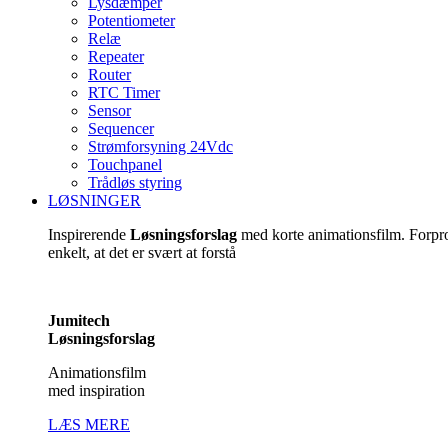
Lysdæmper
Potentiometer
Relæ
Repeater
Router
RTC Timer
Sensor
Sequencer
Strømforsyning 24Vdc
Touchpanel
Trådløs styring
LØSNINGER
Inspirerende
Løsningsforslag
med korte animationsfilm. Forp
enkelt, at det er svært at forstå
Jumitech
Løsningsforslag
Animationsfilm
med inspiration
LÆS MERE