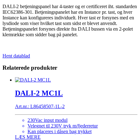
DALI-2 betjeningspanel har 4-taster og er certificeret iht. standarden
IEC62386-301. Betjeningspanelet har en Instance pr. tast, og hver
Instance kan konfigureres individuelt. Hver tast er forsynes med en
lysdiode som viser hvilket tast som sidst er blevet anvendt.
Betjeningspanelet forsynes direkte fra DALI bussen via en 2-polet
klemrække som sidder bag på panelet.
Hent datablad
Relaterede produkter
DALI-2 MC1L
Art.nr.: L86458507-1L-2
230Vac input modul
Velegnet til 230V tryk m/fjederretur
Kan placeres i dåsen bag trykket
LÆS MERE