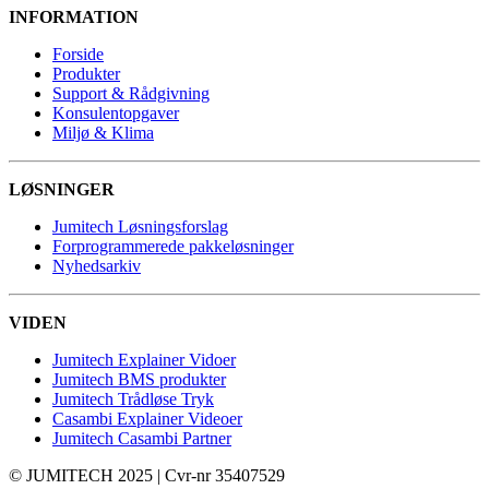
INFORMATION
Forside
Produkter
Support & Rådgivning
Konsulentopgaver
Miljø & Klima
LØSNINGER
Jumitech Løsningsforslag
Forprogrammerede pakkeløsninger
Nyhedsarkiv
VIDEN
Jumitech Explainer Vidoer
Jumitech BMS produkter
Jumitech Trådløse Tryk
Casambi Explainer Videoer
Jumitech Casambi Partner
© JUMITECH 2025 | Cvr-nr 35407529