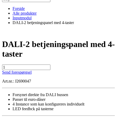
Forside
Alle produkter
Inputmodul
DALI-2 betjeningspanel med 4-taster
DALI-2 betjeningspanel med 4-
taster
DALI-
2
Send forespørgsel
betjeningspanel
med
Art.nr.: J2690047
4-
taster
antal
Forsynet direkte fra DALI bussen
Passer til euro-dåser
4 Instance som kan konfigureres individuelt
LED feedbck på tasterne