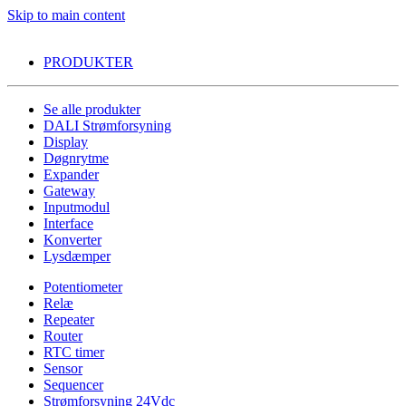
Skip to main content
PRODUKTER
Se alle produkter
DALI Strømforsyning
Display
Døgnrytme
Expander
Gateway
Inputmodul
Interface
Konverter
Lysdæmper
Potentiometer
Relæ
Repeater
Router
RTC timer
Sensor
Sequencer
Strømforsyning 24Vdc