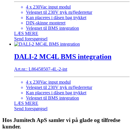
4 x 230Vac input modul
Velegnet til 230V tryk m/fjederretur
Kan placeres i dåsen bag trykket
DIN-skinne monteret
Velegnet til BMS integration
LÆS MERE
Send forespørgsel
DALI-2 MC4L BMS integration
Art.nr.: L86458507-4L-2-int
4 x 230Vac input modul
Velegnet til 230V tryk m/fjederretur
Kan placeres i dåsen bag trykket
Velegnet til BMS integration
LÆS MERE
Send forespørgsel
Hos Jumitech ApS samler vi på glade og tilfredse
kunder.