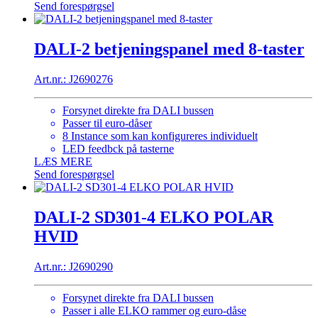
Send forespørgsel
DALI-2 betjeningspanel med 8-taster
Art.nr.: J2690276
Forsynet direkte fra DALI bussen
Passer til euro-dåser
8 Instance som kan konfigureres individuelt
LED feedbck på tasterne
LÆS MERE
Send forespørgsel
DALI-2 SD301-4 ELKO POLAR
HVID
Art.nr.: J2690290
Forsynet direkte fra DALI bussen
Passer i alle ELKO rammer og euro-dåse