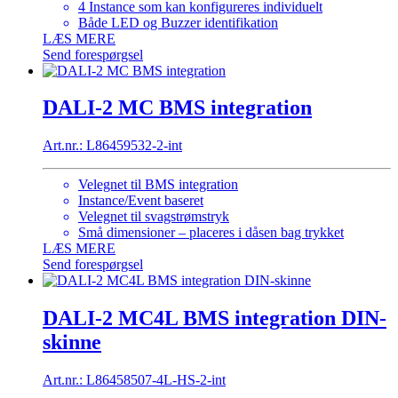
4 Instance som kan konfigureres individuelt
Både LED og Buzzer identifikation
LÆS MERE
Send forespørgsel
DALI-2 MC BMS integration
Art.nr.: L86459532-2-int
Velegnet til BMS integration
Instance/Event baseret
Velegnet til svagstrømstryk
Små dimensioner – placeres i dåsen bag trykket
LÆS MERE
Send forespørgsel
DALI-2 MC4L BMS integration DIN-
skinne
Art.nr.: L86458507-4L-HS-2-int