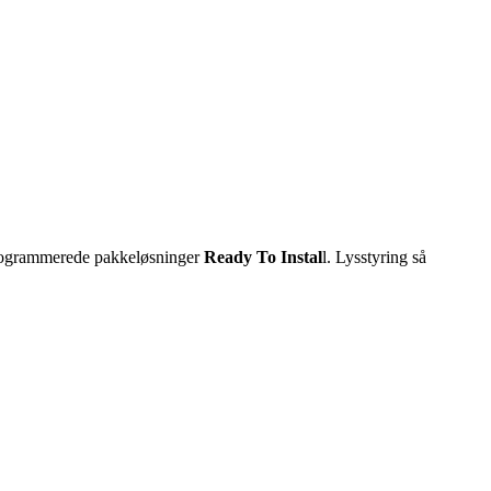
rogrammerede pakkeløsninger
Ready To Instal
l. Lysstyring så