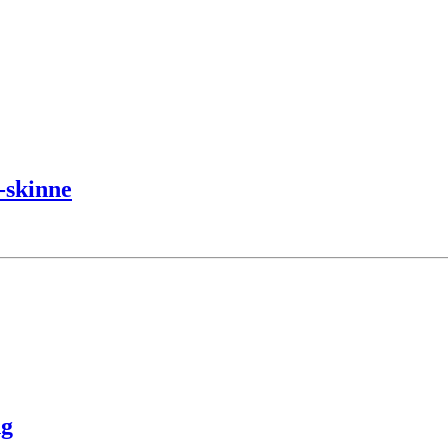
-skinne
ng