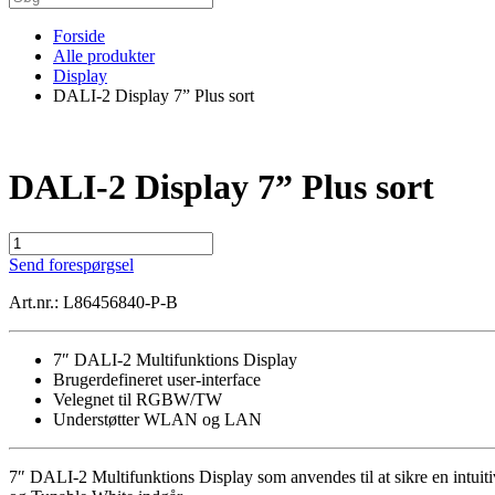
Forside
Alle produkter
Display
DALI-2 Display 7” Plus sort
DALI-2 Display 7” Plus sort
DALI-
2
Send forespørgsel
Display
7”
Art.nr.: L86456840-P-B
Plus
sort
antal
7″ DALI-2 Multifunktions Display
Brugerdefineret user-interface
Velegnet til RGBW/TW
Understøtter WLAN og LAN
7″ DALI-2 Multifunktions Display som anvendes til at sikre en intuit