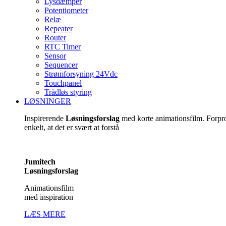
Lysdæmper
Potentiometer
Relæ
Repeater
Router
RTC Timer
Sensor
Sequencer
Strømforsyning 24Vdc
Touchpanel
Trådløs styring
LØSNINGER
Inspirerende
Løsningsforslag
med korte animationsfilm. Forp
enkelt, at det er svært at forstå
Jumitech
Løsningsforslag
Animationsfilm
med inspiration
LÆS MERE