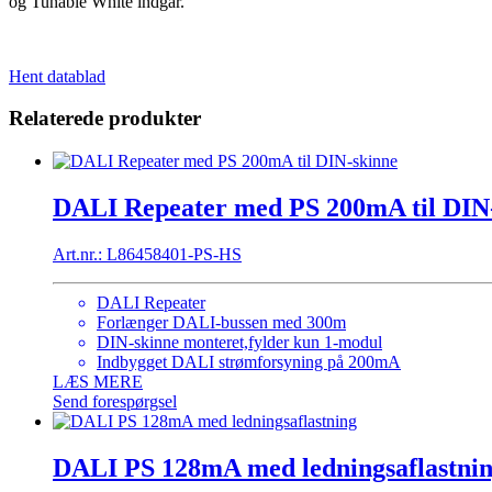
og Tunable White indgår.
Hent datablad
Relaterede produkter
DALI Repeater med PS 200mA til DIN
Art.nr.: L86458401-PS-HS
DALI Repeater
Forlænger DALI-bussen med 300m
DIN-skinne monteret,fylder kun 1-modul
Indbygget DALI strømforsyning på 200mA
LÆS MERE
Send forespørgsel
DALI PS 128mA med ledningsaflastni