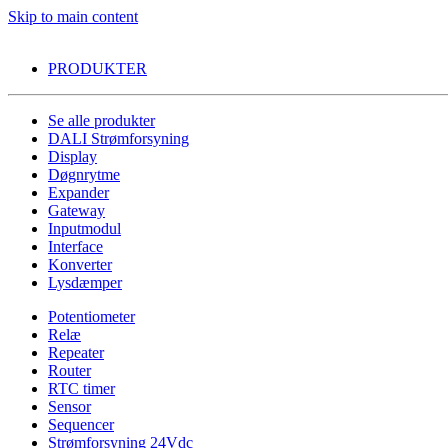
Skip to main content
PRODUKTER
Se alle produkter
DALI Strømforsyning
Display
Døgnrytme
Expander
Gateway
Inputmodul
Interface
Konverter
Lysdæmper
Potentiometer
Relæ
Repeater
Router
RTC timer
Sensor
Sequencer
Strømforsyning 24Vdc