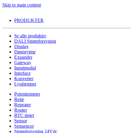
Skip to main content
PRODUKTER
Se alle produkter
DALI Strømforsyning
Display
Døgnrytme
Expander
Gateway
Inputmodul
Interface
Konverter
Lysdæmper
Potentiometer
Relæ
Repeater
Router
RTC timer
Sensor
Sequencer
Strømforsyning 24Vdc