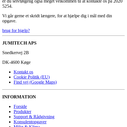
er du selvfølgelig også meget velkommen til at kontakte os på 2020
5254.
Vi går gerne et skridt længere, for at hjælpe dig i mål med din
opgave.
brug for hjælp?
JUMITECH APS
Snedkervej 2B
DK-4600 Køge
Kontakt os
Cookie Politik (EU)
Find vej (Google Maps)
INFORMATION
Forside
Produkter
Support & Rådgivning
Konsulentopgaver
Miljø & Klima