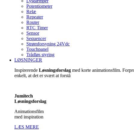
Lysdæmper
Potentiometer
Relæ
Repeater
Router
RTC Timer
Sensor
Sequencer
Strømforsyning 24Vdc
Touchpanel
Trådløs styring
LØSNINGER
Inspirerende
Løsningsforslag
med korte animationsfilm. Forp
enkelt, at det er svært at forstå
Jumitech
Løsningsforslag
Animationsfilm
med inspiration
LÆS MERE