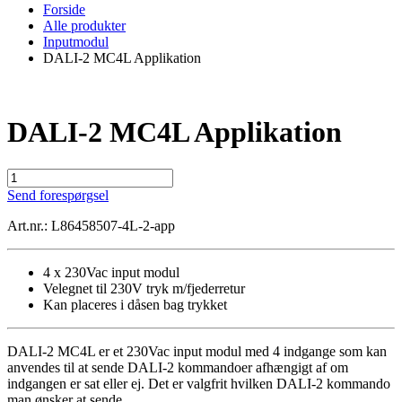
Forside
Alle produkter
Inputmodul
DALI-2 MC4L Applikation
DALI-2 MC4L Applikation
DALI-
2
Send forespørgsel
MC4L
Applikation
Art.nr.: L86458507-4L-2-app
antal
4 x 230Vac input modul
Velegnet til 230V tryk m/fjederretur
Kan placeres i dåsen bag trykket
DALI-2 MC4L er et 230Vac input modul med 4 indgange som kan
anvendes til at sende DALI-2 kommandoer afhængigt af om
indgangen er sat eller ej. Det er valgfrit hvilken DALI-2 kommando
man ønsker at sende.