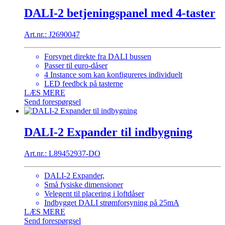
DALI-2 betjeningspanel med 4-taster
Art.nr.: J2690047
Forsynet direkte fra DALI bussen
Passer til euro-dåser
4 Instance som kan konfigureres individuelt
LED feedbck på tasterne
LÆS MERE
Send forespørgsel
DALI-2 Expander til indbygning
Art.nr.: L89452937-DO
DALI-2 Expander,
Små fysiske dimensioner
Velegent til placering i loftdåser
Indbygget DALI strømforsyning på 25mA
LÆS MERE
Send forespørgsel