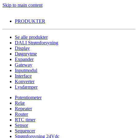
Skip to main content
PRODUKTER
Se alle produkter
DALI Strømforsyning
Display
Døgnrytme
Expander
Gateway
Inputmodul
Interface
Konverter
Lysdæmper
Potentiometer
Relæ
Repeater
Router
RTC timer
Sensor
Sequencer
Strømforsyning 24Vdc