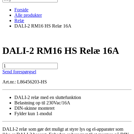
Forside
Alle produkter
Relæ
DALI-2 RM16 HS Relæ 16A
DALI-2 RM16 HS Relæ 16A
DALI-
2
Send forespørgsel
RM16
HS
Art.nr.: L86456203-HS
Relæ
16A
antal
DALI-2 relæ med en sluttefunktion
Belastning op til 230Vac/16A
DIN-skinne monteret
Fylder kun 1-modul
DALI-2 relæ som gør det muligt at styre lys og el-apparater som