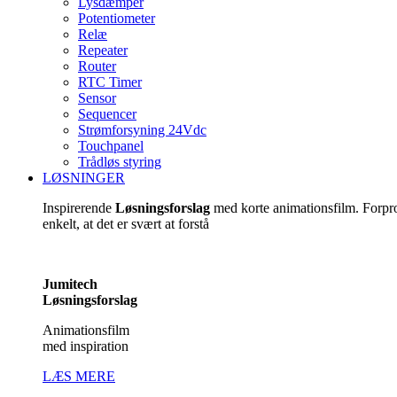
Lysdæmper
Potentiometer
Relæ
Repeater
Router
RTC Timer
Sensor
Sequencer
Strømforsyning 24Vdc
Touchpanel
Trådløs styring
LØSNINGER
Inspirerende
Løsningsforslag
med korte animationsfilm. Forp
enkelt, at det er svært at forstå
Jumitech
Løsningsforslag
Animationsfilm
med inspiration
LÆS MERE