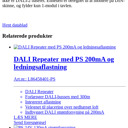
ikke er DALI-2 baseret. Enheden er beregnet til at montere på DIN-
skinne, og fylder kun 1-modul i tavlen.
Hent datablad
Relaterede produkter
DALI Repeater med PS 200mA og
ledningsaflastning
Art.nr.: L86458401-PS
DALI Repeater
Forlænger DALI-bussen med 300m
Integreret aflastning
Velegnet til placering over nedhængt loft
Indbygget DALI strømforsyning på 200mA
LÆS MERE
Send forespørgsel