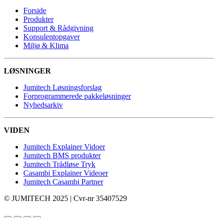
Forside
Produkter
Support & Rådgivning
Konsulentopgaver
Miljø & Klima
LØSNINGER
Jumitech Løsningsforslag
Forprogrammerede pakkeløsninger
Nyhedsarkiv
VIDEN
Jumitech Explainer Vidoer
Jumitech BMS produkter
Jumitech Trådløse Tryk
Casambi Explainer Videoer
Jumitech Casambi Partner
© JUMITECH 2025 | Cvr-nr 35407529