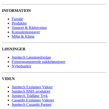
INFORMATION
Forside
Produkter
Support & Rådgivning
Konsulentopgaver
Miljø & Klima
LØSNINGER
Jumitech Løsningsforslag
Forprogrammerede pakkeløsninger
Nyhedsarkiv
VIDEN
Jumitech Explainer Vidoer
Jumitech BMS produkter
Jumitech Trådløse Tryk
Casambi Explainer Videoer
Jumitech Casambi Partner