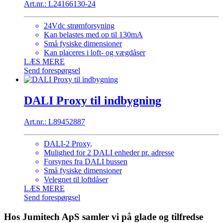
Art.nr.: L24166130-24
24Vdc strømforsyning
Kan belastes med op til 130mA
Små fysiske dimensioner
Kan placeres i loft- og vægdåser
LÆS MERE
Send forespørgsel
DALI Proxy til indbygning
Art.nr.: L89452887
DALI-2 Proxy,
Mulighed for 2 DALI enheder pr. adresse
Forsynes fra DALI bussen
Små fysiske dimensioner
Velegnet til loftdåser
LÆS MERE
Send forespørgsel
Hos Jumitech ApS samler vi på glade og tilfredse