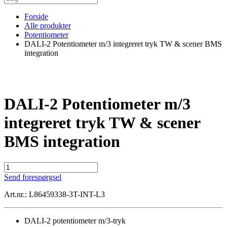
Forside
Alle produkter
Potentiometer
DALI-2 Potentiometer m/3 integreret tryk TW & scener BMS
integration
DALI-2 Potentiometer m/3
integreret tryk TW & scener
BMS integration
DALI-
2
Send forespørgsel
Potentiometer
m/3
Art.nr.: L86459338-3T-INT-L3
integreret
tryk
TW
DALI-2 potentiometer m/3-tryk