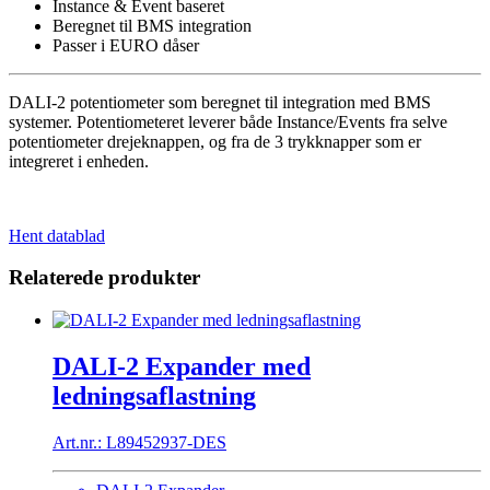
&
Instance & Event baseret
scener
Beregnet til BMS integration
BMS
Passer i EURO dåser
integration
antal
DALI-2 potentiometer som beregnet til integration med BMS
systemer. Potentiometeret leverer både Instance/Events fra selve
potentiometer drejeknappen, og fra de 3 trykknapper som er
integreret i enheden.
Hent datablad
Relaterede produkter
DALI-2 Expander med
ledningsaflastning
Art.nr.: L89452937-DES