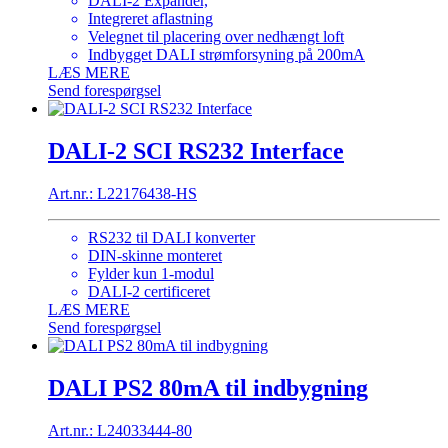
DALI-2 Expander,
Integreret aflastning
Velegnet til placering over nedhængt loft
Indbygget DALI strømforsyning på 200mA
LÆS MERE
Send forespørgsel
DALI-2 SCI RS232 Interface
Art.nr.: L22176438-HS
RS232 til DALI konverter
DIN-skinne monteret
Fylder kun 1-modul
DALI-2 certificeret
LÆS MERE
Send forespørgsel
DALI PS2 80mA til indbygning
Art.nr.: L24033444-80