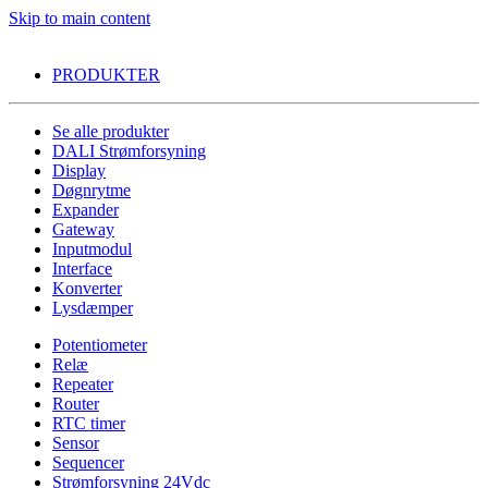
Skip to main content
PRODUKTER
Se alle produkter
DALI Strømforsyning
Display
Døgnrytme
Expander
Gateway
Inputmodul
Interface
Konverter
Lysdæmper
Potentiometer
Relæ
Repeater
Router
RTC timer
Sensor
Sequencer
Strømforsyning 24Vdc