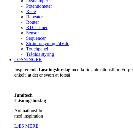
Lysdæmper
Potentiometer
Relæ
Repeater
Router
RTC Timer
Sensor
Sequencer
Strømforsyning 24Vdc
Touchpanel
Trådløs styring
LØSNINGER
Inspirerende
Løsningsforslag
med korte animationsfilm. Forp
enkelt, at det er svært at forstå
Jumitech
Løsningsforslag
Animationsfilm
med inspiration
LÆS MERE