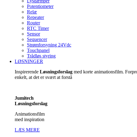
Lysdæmper
Potentiometer
Relæ
Repeater
Router
RTC Timer
Sensor
Sequencer
Strømforsyning 24Vdc
Touchpanel
Trådløs styring
LØSNINGER
Inspirerende
Løsningsforslag
med korte animationsfilm. Forp
enkelt, at det er svært at forstå
Jumitech
Løsningsforslag
Animationsfilm
med inspiration
LÆS MERE