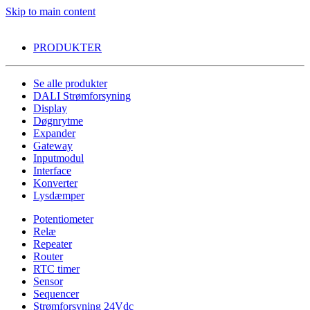
Skip to main content
PRODUKTER
Se alle produkter
DALI Strømforsyning
Display
Døgnrytme
Expander
Gateway
Inputmodul
Interface
Konverter
Lysdæmper
Potentiometer
Relæ
Repeater
Router
RTC timer
Sensor
Sequencer
Strømforsyning 24Vdc