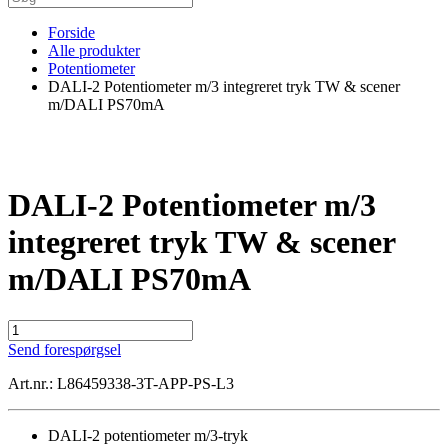
Forside
Alle produkter
Potentiometer
DALI-2 Potentiometer m/3 integreret tryk TW & scener
m/DALI PS70mA
DALI-2 Potentiometer m/3
integreret tryk TW & scener
m/DALI PS70mA
DALI-
2
Send forespørgsel
Potentiometer
m/3
Art.nr.: L86459338-3T-APP-PS-L3
integreret
tryk
TW
DALI-2 potentiometer m/3-tryk