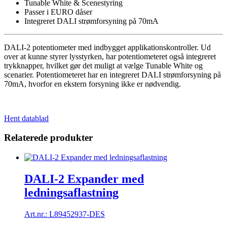
&
Tunable White & Scenestyring
scener
Passer i EURO dåser
m/DALI
Integreret DALI strømforsyning på 70mA
PS70mA
antal
DALI-2 potentiometer med indbygget applikationskontroller. Ud
over at kunne styrer lysstyrken, har potentiometeret også integreret
trykknapper, hvilket gør det muligt at vælge Tunable White og
scenarier. Potentiometeret har en integreret DALI strømforsyning på
70mA, hvorfor en ekstern forsyning ikke er nødvendig.
Hent datablad
Relaterede produkter
DALI-2 Expander med
ledningsaflastning
Art.nr.: L89452937-DES