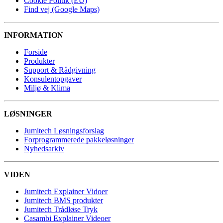
Cookie Politik (EU)
Find vej (Google Maps)
INFORMATION
Forside
Produkter
Support & Rådgivning
Konsulentopgaver
Miljø & Klima
LØSNINGER
Jumitech Løsningsforslag
Forprogrammerede pakkeløsninger
Nyhedsarkiv
VIDEN
Jumitech Explainer Vidoer
Jumitech BMS produkter
Jumitech Trådløse Tryk
Casambi Explainer Videoer