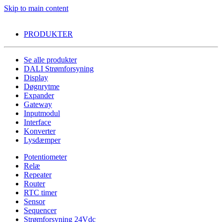
Skip to main content
PRODUKTER
Se alle produkter
DALI Strømforsyning
Display
Døgnrytme
Expander
Gateway
Inputmodul
Interface
Konverter
Lysdæmper
Potentiometer
Relæ
Repeater
Router
RTC timer
Sensor
Sequencer
Strømforsyning 24Vdc