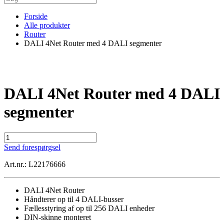
Forside
Alle produkter
Router
DALI 4Net Router med 4 DALI segmenter
DALI 4Net Router med 4 DALI
segmenter
DALI
4Net
Send forespørgsel
Router
med
Art.nr.: L22176666
4
DALI
segmenter
DALI 4Net Router
antal
Håndterer op til 4 DALI-busser
Fællesstyring af op til 256 DALI enheder
DIN-skinne monteret