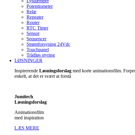
Lysdæmper
Potentiometer
Relæ
Repeater
Router
RTC Timer
Sensor
Sequencer
Strømforsyning 24Vdc
Touchpanel
Trådløs styring
LØSNINGER
Inspirerende
Løsningsforslag
med korte animationsfilm. Forp
enkelt, at det er svært at forstå
Jumitech
Løsningsforslag
Animationsfilm
med inspiration
LÆS MERE