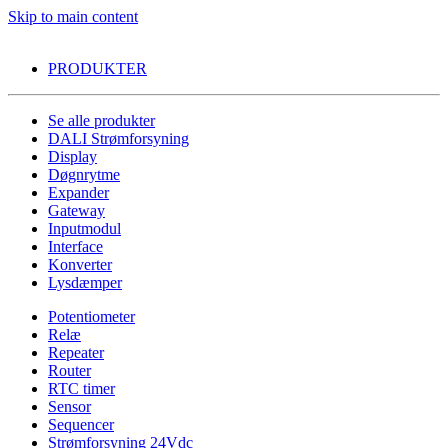
Skip to main content
PRODUKTER
Se alle produkter
DALI Strømforsyning
Display
Døgnrytme
Expander
Gateway
Inputmodul
Interface
Konverter
Lysdæmper
Potentiometer
Relæ
Repeater
Router
RTC timer
Sensor
Sequencer
Strømforsyning 24Vdc