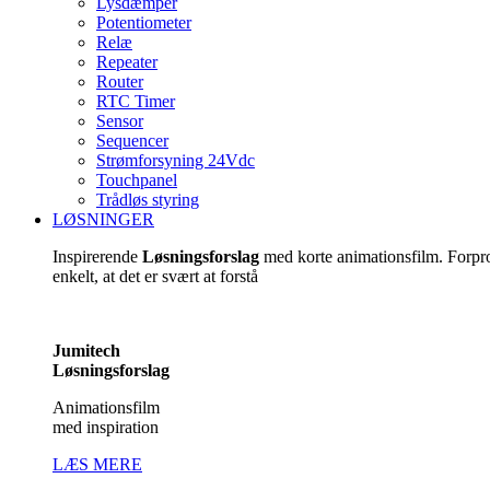
Lysdæmper
Potentiometer
Relæ
Repeater
Router
RTC Timer
Sensor
Sequencer
Strømforsyning 24Vdc
Touchpanel
Trådløs styring
LØSNINGER
Inspirerende
Løsningsforslag
med korte animationsfilm. Forp
enkelt, at det er svært at forstå
Jumitech
Løsningsforslag
Animationsfilm
med inspiration
LÆS MERE