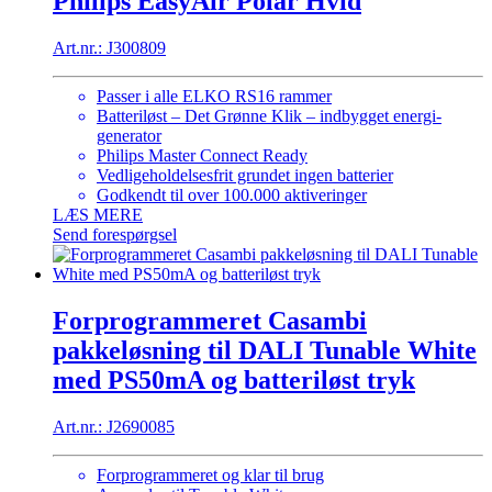
Philips EasyAir Polar Hvid
Art.nr.: J300809
Passer i alle ELKO RS16 rammer
Batteriløst – Det Grønne Klik – indbygget energi-
generator
Philips Master Connect Ready
Vedligeholdelsesfrit grundet ingen batterier
Godkendt til over 100.000 aktiveringer
LÆS MERE
Send forespørgsel
Forprogrammeret Casambi
pakkeløsning til DALI Tunable White
med PS50mA og batteriløst tryk
Art.nr.: J2690085
Forprogrammeret og klar til brug