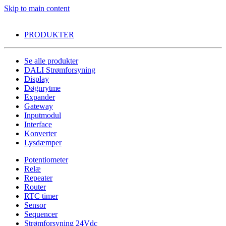
Skip to main content
PRODUKTER
Se alle produkter
DALI Strømforsyning
Display
Døgnrytme
Expander
Gateway
Inputmodul
Interface
Konverter
Lysdæmper
Potentiometer
Relæ
Repeater
Router
RTC timer
Sensor
Sequencer
Strømforsyning 24Vdc