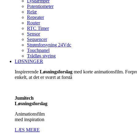
Lysdæmper
Potentiometer
Relæ
Repeater
Router
RTC Timer
Sensor
Sequencer
Strømforsyning 24Vdc
Touchpanel
Trådløs styring
LØSNINGER
Inspirerende
Løsningsforslag
med korte animationsfilm. Forp
enkelt, at det er svært at forstå
Jumitech
Løsningsforslag
Animationsfilm
med inspiration
LÆS MERE