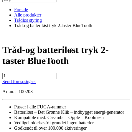
Forside
Alle produkter
Trådløs styring
Tråd-og batteriløst tryk 2-taster BlueTooth
Tråd-og batteriløst tryk 2-
taster BlueTooth
Tråd-
og
Send forespørgsel
batteriløst
tryk
Art.nr.: J100203
2-
taster
BlueTooth
Passer i alle FUGA-rammer
antal
Batteriløst – Det Grønne Klik – indbygget energi-generator
Kompatible med: Casambi – Opple – Koolmesh
Vedligeholdelsesfrit grundet ingen batterier
Godkendt til over 100.000 aktiveringer