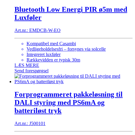
Bluetooth Low Energi PIR ø5m med
Luxføler
Art.nr.: EMDCB-W-EO
Kompatibel med Casambi
Vedligeholdelsesfri – forsynes via solcelle
Integreret luxføler
Rækkevidden er typisk 30m
LÆS MERE
Send forespørgsel
Forprogrammeret pakkeløsning til
DALI styring med PS6mA og
batteriløst tryk
Art.nr.: J500101