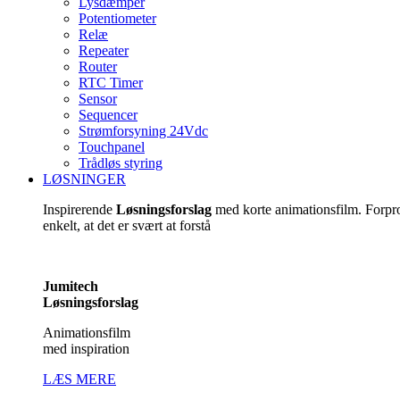
Lysdæmper
Potentiometer
Relæ
Repeater
Router
RTC Timer
Sensor
Sequencer
Strømforsyning 24Vdc
Touchpanel
Trådløs styring
LØSNINGER
Inspirerende
Løsningsforslag
med korte animationsfilm. Forp
enkelt, at det er svært at forstå
Jumitech
Løsningsforslag
Animationsfilm
med inspiration
LÆS MERE