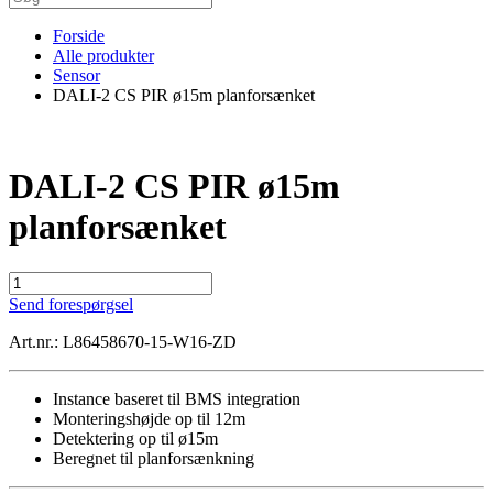
Forside
Alle produkter
Sensor
DALI-2 CS PIR ø15m planforsænket
DALI-2 CS PIR ø15m
planforsænket
DALI-
2
Send forespørgsel
CS
PIR
Art.nr.: L86458670-15-W16-ZD
ø15m
planforsænket
antal
Instance baseret til BMS integration
Monteringshøjde op til 12m
Detektering op til ø15m
Beregnet til planforsænkning