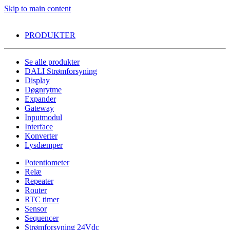
Skip to main content
PRODUKTER
Se alle produkter
DALI Strømforsyning
Display
Døgnrytme
Expander
Gateway
Inputmodul
Interface
Konverter
Lysdæmper
Potentiometer
Relæ
Repeater
Router
RTC timer
Sensor
Sequencer
Strømforsyning 24Vdc