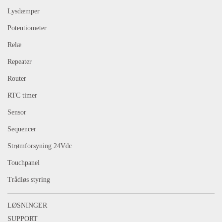
Lysdæmper
Potentiometer
Relæ
Repeater
Router
RTC timer
Sensor
Sequencer
Strømforsyning 24Vdc
Touchpanel
Trådløs styring
LØSNINGER
SUPPORT