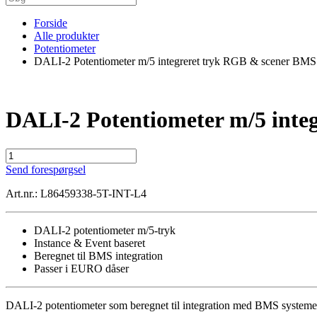
Forside
Alle produkter
Potentiometer
DALI-2 Potentiometer m/5 integreret tryk RGB & scener BMS 
DALI-2 Potentiometer m/5 inte
DALI-
2
Send forespørgsel
Potentiometer
m/5
Art.nr.: L86459338-5T-INT-L4
integreret
tryk
RGB
DALI-2 potentiometer m/5-tryk
&
Instance & Event baseret
scener
Beregnet til BMS integration
BMS
Passer i EURO dåser
integration
antal
DALI-2 potentiometer som beregnet til integration med BMS systemer. 