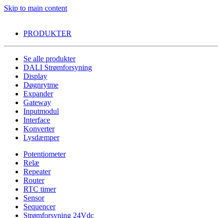
Skip to main content
PRODUKTER
Se alle produkter
DALI Strømforsyning
Display
Døgnrytme
Expander
Gateway
Inputmodul
Interface
Konverter
Lysdæmper
Potentiometer
Relæ
Repeater
Router
RTC timer
Sensor
Sequencer
Strømforsyning 24Vdc