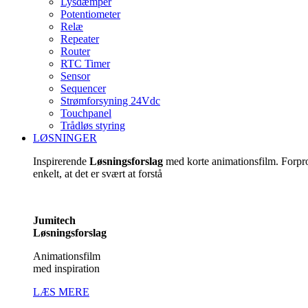
Lysdæmper
Potentiometer
Relæ
Repeater
Router
RTC Timer
Sensor
Sequencer
Strømforsyning 24Vdc
Touchpanel
Trådløs styring
LØSNINGER
Inspirerende
Løsningsforslag
med korte animationsfilm. Forp
enkelt, at det er svært at forstå
Jumitech
Løsningsforslag
Animationsfilm
med inspiration
LÆS MERE