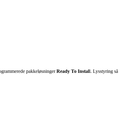
rogrammerede pakkeløsninger
Ready To Instal
l. Lysstyring så