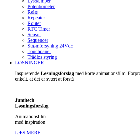
Lysdæmper
Potentiometer
Relæ
Repeater
Router
RTC Timer
Sensor
Sequencer
Strømforsyning 24Vdc
Touchpanel
Trådløs styring
LØSNINGER
Inspirerende
Løsningsforslag
med korte animationsfilm. Forp
enkelt, at det er svært at forstå
Jumitech
Løsningsforslag
Animationsfilm
med inspiration
LÆS MERE