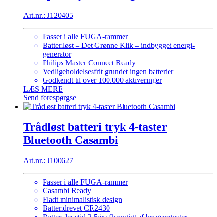
Art.nr.: J120405
Passer i alle FUGA-rammer
Batteriløst – Det Grønne Klik – indbygget energi-
generator
Philips Master Connect Ready
Vedligeholdelsesfrit grundet ingen batterier
Godkendt til over 100.000 aktiveringer
LÆS MERE
Send forespørgsel
Trådløst batteri tryk 4-taster
Bluetooth Casambi
Art.nr.: J100627
Passer i alle FUGA-rammer
Casambi Ready
Fladt minimalistisk design
Batteridrevet CR2430
Batteri-levetid 2-5år afhængigt af brugsmønster