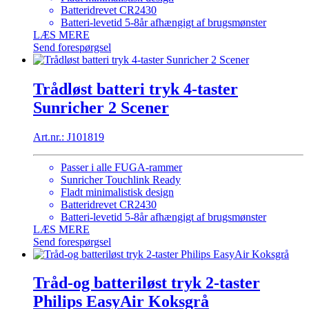
Batteridrevet CR2430
Batteri-levetid 5-8år afhængigt af brugsmønster
LÆS MERE
Send forespørgsel
Trådløst batteri tryk 4-taster
Sunricher 2 Scener
Art.nr.: J101819
Passer i alle FUGA-rammer
Sunricher Touchlink Ready
Fladt minimalistisk design
Batteridrevet CR2430
Batteri-levetid 5-8år afhængigt af brugsmønster
LÆS MERE
Send forespørgsel
Tråd-og batteriløst tryk 2-taster
Philips EasyAir Koksgrå