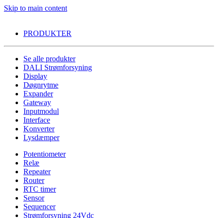
Skip to main content
PRODUKTER
Se alle produkter
DALI Strømforsyning
Display
Døgnrytme
Expander
Gateway
Inputmodul
Interface
Konverter
Lysdæmper
Potentiometer
Relæ
Repeater
Router
RTC timer
Sensor
Sequencer
Strømforsyning 24Vdc