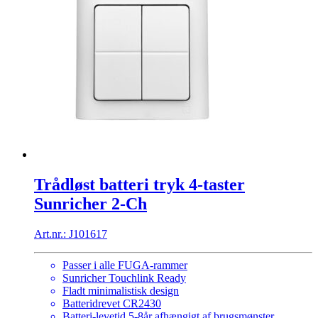
Trådløst batteri tryk 4-taster
Sunricher 2-Ch
Art.nr.: J101617
Passer i alle FUGA-rammer
Sunricher Touchlink Ready
Fladt minimalistisk design
Batteridrevet CR2430
Batteri-levetid 5-8år afhængigt af brugsmønster