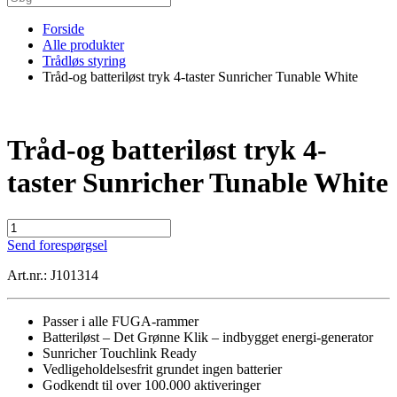
Forside
Alle produkter
Trådløs styring
Tråd-og batteriløst tryk 4-taster Sunricher Tunable White
Tråd-og batteriløst tryk 4-
taster Sunricher Tunable White
Tråd-
og
Send forespørgsel
batteriløst
tryk
Art.nr.: J101314
4-
taster
Sunricher
Passer i alle FUGA-rammer
Tunable
Batteriløst – Det Grønne Klik – indbygget energi-generator
White
Sunricher Touchlink Ready
antal
Vedligeholdelsesfrit grundet ingen batterier
Godkendt til over 100.000 aktiveringer