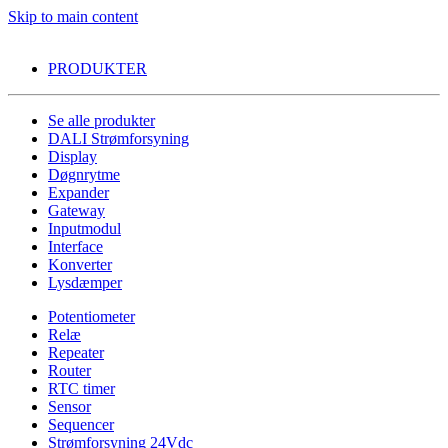
Skip to main content
PRODUKTER
Se alle produkter
DALI Strømforsyning
Display
Døgnrytme
Expander
Gateway
Inputmodul
Interface
Konverter
Lysdæmper
Potentiometer
Relæ
Repeater
Router
RTC timer
Sensor
Sequencer
Strømforsyning 24Vdc