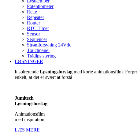
Lysdæmper
Potentiometer
Relæ
Repeater
Router
RTC Timer
Sensor
Sequencer
Strømforsyning 24Vdc
Touchpanel
Trådløs styring
LØSNINGER
Inspirerende
Løsningsforslag
med korte animationsfilm. Forp
enkelt, at det er svært at forstå
Jumitech
Løsningsforslag
Animationsfilm
med inspiration
LÆS MERE